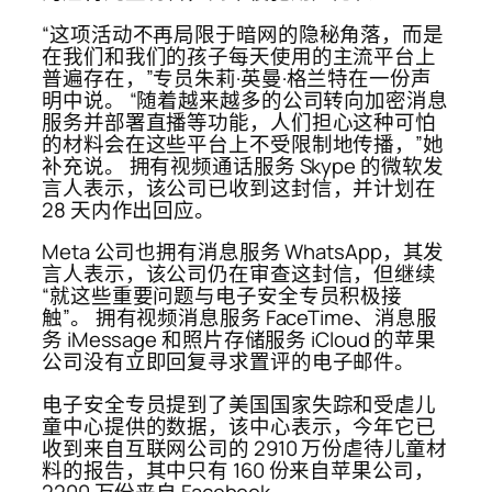
“这项活动不再局限于暗网的隐秘角落，而是
在我们和我们的孩子每天使用的主流平台上
普遍存在，”专员朱莉·英曼·格兰特在一份声
明中说。 “随着越来越多的公司转向加密消息
服务并部署直播等功能，人们担心这种可怕
的材料会在这些平台上不受限制地传播，”她
补充说。 拥有视频通话服务 Skype 的微软发
言人表示，该公司已收到这封信，并计划在
28 天内作出回应。
Meta 公司也拥有消息服务 WhatsApp，其发
言人表示，该公司仍在审查这封信，但继续
“就这些重要问题与电子安全专员积极接
触”。 拥有视频消息服务 FaceTime、消息服
务 iMessage 和照片存储服务 iCloud 的苹果
公司没有立即回复寻求置评的电子邮件。
电子安全专员提到了美国国家失踪和受虐儿
童中心提供的数据，该中心表示，今年它已
收到来自互联网公司的 2910 万份虐待儿童材
料的报告，其中只有 160 份来自苹果公司，
2200 万份来自 Facebook。