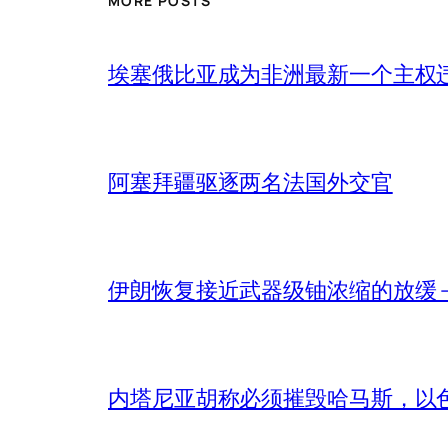
MORE POSTS
埃塞俄比亚成为非洲最新一个主权
阿塞拜疆驱逐两名法国外交官
伊朗恢复接近武器级铀浓缩的放缓 – 
内塔尼亚胡称必须摧毁哈马斯，以