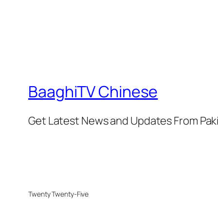
BaaghiTV Chinese
Get Latest News and Updates From Pak
Twenty Twenty-Five