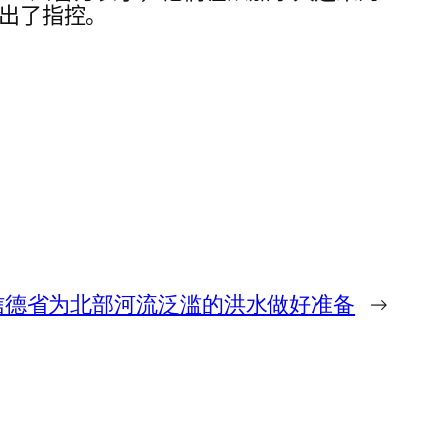
提出了指控。
信德省为北部河流泛滥的洪水做好准备
→