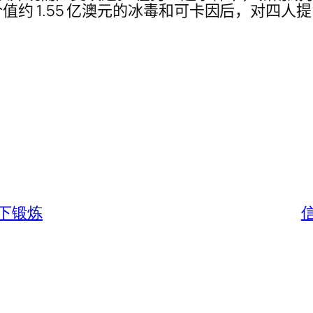
约 1.55 亿澳元的冰毒和可卡因后，对四人
下锻炼