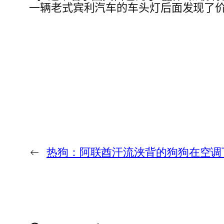
一辆老式宾利汽车的车头灯后面发现了价值
←
热狗：阿联酋汗流浃背的狗狗在空调