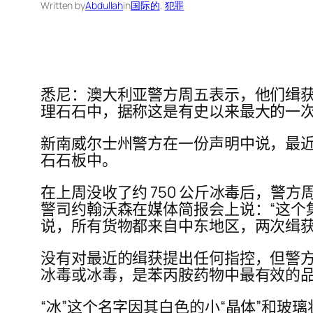
Written by
Abdullah
in
国际的
, 
犯罪
悉尼：澳大利亚警方周五表示，他们缉获了
理石石中，据称这是有史以来最大的一
新南威尔士州警方在一份声明中说，最近几
石石板中。
在上周没收了约 750 公斤冰毒后，警方
警司约翰沃森在媒体简报会上说：“这个
说，所有货物都来自中东地区，两次缉
没有对最近的缉获提出任何指控，但警方
冰毒或冰毒，是苯丙胺药物中最有效的
“冰”这个名字因其白色的小“晶体”和