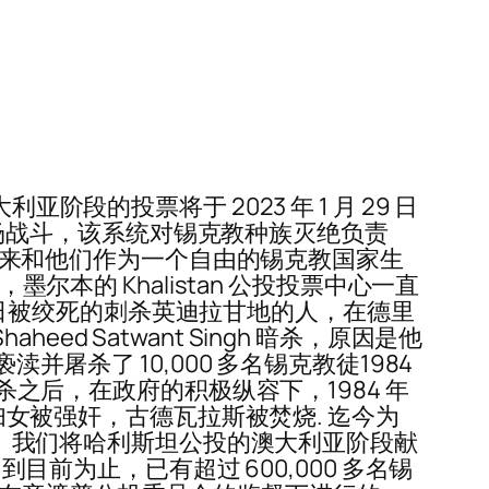
段的投票将于 2023 年 1 月 29 日
后一场战斗，该系统对锡克教种族灭绝负责
的未来和他们作为一个自由的锡克教国家生
示，墨尔本的 Khalistan 公投投票中心一直
 年 1 月 6 日被绞死的刺杀英迪拉甘地的人，在德里
haheed Satwant Singh 暗杀，原因是他
b 遭到亵渎并屠杀了 10,000 多名锡克教徒1984
hi) 被暗杀之后，在政府的积极纵容下，1984 年
，妇女被强奸，古德瓦拉斯被焚烧. 迄今为
定罪。我们将哈利斯坦公投的澳大利亚阶段献
敦，到目前为止，已有超过 600,000 多名锡