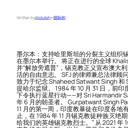
Written by
Abdullah
in
国际的
墨尔本：支持哈里斯坦的分裂主义组织锡克教正
在墨尔本举行。 将正在进行的全球 Kha
并“解放旁遮普”，锡克教正义宣布澳大利亚
活的自由意志。 SFJ 的律师兼总法律顾问 Gu
致力于纪念 Shaheed Satwant Singh
提哈尔监狱。 1984 年 10 月 31 日，前印度总
下令执行蓝星行动——对 Sri Harmandir S
年 6 月的朝圣者。 Gurpatwant Singh
11 月的第一周，印度教暴徒在印度各地有
止，在 1984 年 11 月锡克教徒
给我们的英雄锡克教烈士。” 从 2021 年 1