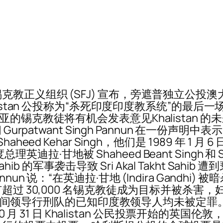
义组织 (SFJ) 宣布，旁遮普独立公投澳大利亚阶
listan 公投称为“杀死印度印度教系统”的最
的锡克教徒将有机会发表意见Khalistan 
rpatwant Singh Pannun 在一份声明中表
 和 Shaheed Kehar Singh，他们是 1989
理英迪拉·甘地被 Shaheed Beant Singh 和 S
ahib 的军事袭击导致 Sri Akal Takht Sahi
 Pannun 说：“在英迪拉·甘地 (Indira Gand
超过 30,000 名锡克教徒成为目标并被杀害
种族灭绝期间领导行刑队的已知印度教领导人均未被
0 月 31 日 Khalistan 公民投票开始的英国伦