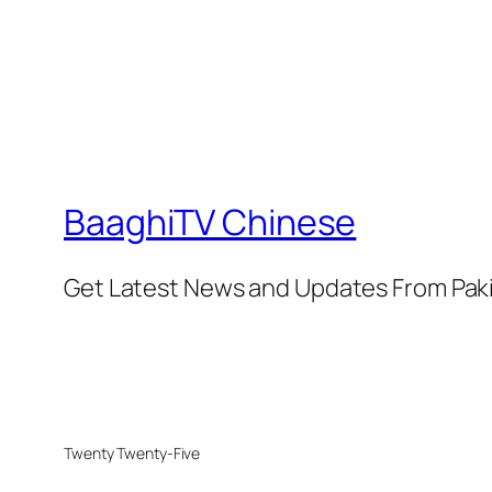
BaaghiTV Chinese
Get Latest News and Updates From Pak
Twenty Twenty-Five