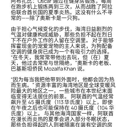
阿布扎比：Oscar 通过在健身房锻炼，每周
在跑步机上锻炼两到三次，从而战胜了阿拉
伯联合酋长国的夏季炎热。这没有什么不寻
常的——除了奥斯卡是一只狗。
由于担心气候变化的步伐，海湾日益剧烈的
气温对健康构成威胁，那些负担不起在烈日
下不在户外工作的人留在空调里。 对于能够
挥霍现金的宠爱宠物的主人来说，为狗配备
空调的健身房已成为一个有吸引力的选择。
“在冬天，我常常带他出去玩，但（在）夏
天，他过去常常与世隔绝，”奥斯卡的老板、
巴基斯坦侨民 Mozalfa Khan 说。
“因为每当我把他带到外面时，他都会因为热
而生病。” 资源丰富的海湾地区是全球变暖风
险最大的地区之一，一些城市在本世纪末面
临变得无法居住的前景。 阿联酋的气温经常
飙升至 45 摄氏度（113 华氏度）以上，即使
在午夜之后也可能保持在 40 摄氏度（104 华
氏度）以上。 与其他海湾国家一样，阿联酋
在漫长而炎热的夏季会进入部分冬眠状态，
那些负担得起的人则被隔离在装有空调的房