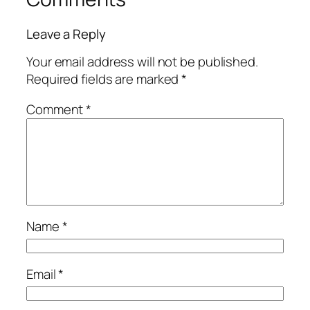
Leave a Reply
Your email address will not be published.
Required fields are marked
*
Comment
*
Name
*
Email
*