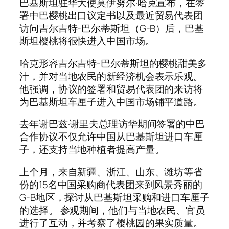
巴基斯坦驻华大使莫伊努尔·哈克宣布，在签
署中巴樱桃出口议定书以及最近贸易代表团
访问吉尔吉特-巴尔蒂斯坦（G-B）后，巴基
斯坦樱桃将很快进入中国市场。
哈克形容吉尔吉特-巴尔蒂斯坦的樱桃甜美多
汁，并对当地农民的新经济机会表示乐观。
他强调，协议的签署和贸易代表团的来访将
为巴基斯坦车厘子进入中国市场铺平道路。
去年谢巴兹·谢里夫总理访华期间签署的中巴
合作协议不仅允许中国从巴基斯坦进口车厘
子，还支持当地种植者提高产量。
上个月，来自新疆、浙江、山东、潍坊等省
份的15名中国采购商代表团来到风景秀丽的
G-B地区，探讨从巴基斯坦采购和进口车厘子
的选择。 参观期间，他们与当地农民、官员
进行了互动，并考察了樱桃园的果实质量。