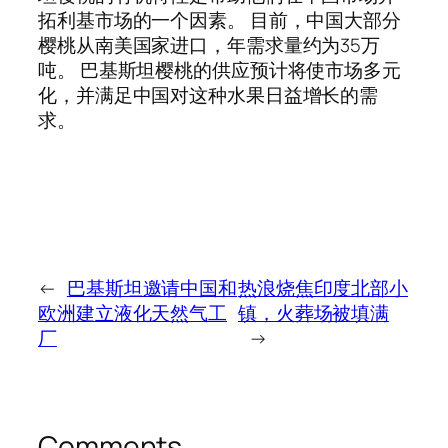
拓利基市场的一个因素。 目前，中国大部分
樱桃从南美国家进口，年需求量约为35万
吨。 巴基斯坦樱桃的供应预计将使市场多元
化，并满足中国对这种水果日益增长的需
求。
←
巴基斯坦邀请中国和
热浪烧焦印度北部小
欧洲建立液化天然气工
镇，火葬场被填满
厂
→
Comments