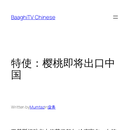
Skip
to
BaaghiTV Chinese
content
特使：樱桃即将出口中
国
Written by
Mumtaz
in
业务