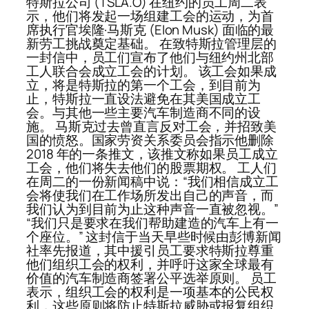
特斯拉公司 (TSLA.O) 在纽约的员工周二表
示，他们将发起一场组建工会的运动，为首
席执行官埃隆·马斯克 (Elon Musk) 面临的最
新劳工挑战奠定基础。 在致特斯拉管理层的
一封信中，员工们宣布了他们与纽约州北部
工人联合会成立工会的计划。 该工会如果成
立，将是特斯拉的第一个工会，到目前为
止，特斯拉一直设法避免在其美国成立工
会。与其他一些主要汽车制造商不同的设
施。 马斯克过去曾直言反对工会，并招致美
国的愤怒。国家劳资关系委员会指示他删除
2018 年的一条推文，该推文称如果员工成立
工会，他们将失去他们的股票期权。 工人们
在周二的一份新闻稿中说：“我们相信成立工
会将使我们在工作场所发出自己的声音，而
我们认为到目前为止这种声音一直被忽视。”
“我们只是要求在我们帮助建造的汽车上有一
个座位。” 这封信于当天早些时候由彭博新闻
社率先报道，其中援引员工要求特斯拉尊重
他们组织工会的权利，并呼吁这家全球最有
价值的汽车制造商签署公平选举原则。 员工
表示，组织工会的权利是一项基本的公民权
利，这些原则将防止特斯拉威胁或报复组织