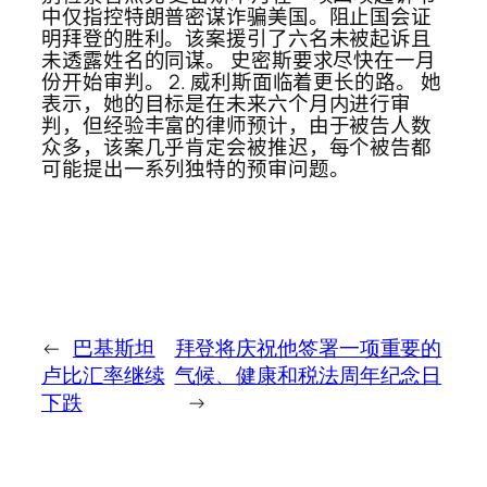
中仅指控特朗普密谋诈骗美国。阻止国会证
明拜登的胜利。该案援引了六名未被起诉且
未透露姓名的同谋。 史密斯要求尽快在一月
份开始审判。 2. 威利斯面临着更长的路。 她
表示，她的目标是在未来六个月内进行审
判，但经验丰富的律师预计，由于被告人数
众多，该案几乎肯定会被推迟，每个被告都
可能提出一系列独特的预审问题。
←
巴基斯坦
拜登将庆祝他签署一项重要的
卢比汇率继续
气候、健康和税法周年纪念日
下跌
→