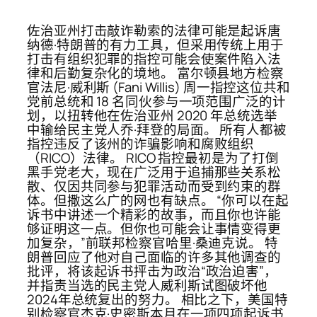
佐治亚州打击敲诈勒索的法律可能是起诉唐
纳德·特朗普的有力工具，但采用传统上用于
打击有组织犯罪的指控可能会使案件陷入法
律和后勤复杂化的境地。 富尔顿县地方检察
官法尼·威利斯 (Fani Willis) 周一指控这位共和
党前总统和 18 名同伙参与一项范围广泛的计
划，以扭转他在佐治亚州 2020 年总统选举
中输给民主党人乔·拜登的局面。 所有人都被
指控违反了该州的诈骗影响和腐败组织
（RICO）法律。 RICO 指控最初是为了打倒
黑手党老大，现在广泛用于追捕那些关系松
散、仅因共同参与犯罪活动而受到约束的群
体。但撒这么广的网也有缺点。 “你可以在起
诉书中讲述一个精彩的故事，而且你也许能
够证明这一点。但你也可能会让事情变得更
加复杂，”前联邦检察官哈里·桑迪克说。 特
朗普回应了他对自己面临的许多其他调查的
批评，将该起诉书抨击为政治“政治迫害”，
并指责当选的民主党人威利斯试图破坏他
2024年总统复出的努力。 相比之下，美国特
别检察官杰克·史密斯本月在一项四项起诉书