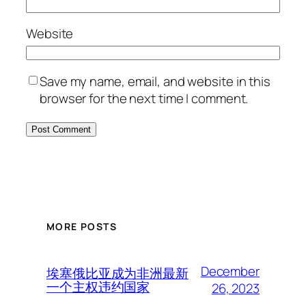
Website
Save my name, email, and website in this
browser for the next time I comment.
MORE POSTS
December
埃塞俄比亚成为非洲最新
一个主权违约国家
26, 2023