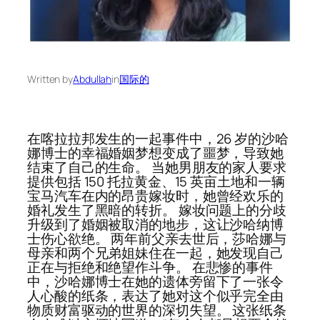
Written by
Abdullah
in
国际的
在喀拉拉邦发生的一起事件中，26 岁的沙哈
娜博士的幸福婚姻梦想变成了噩梦，导致她
结束了自己的生命。 当她男朋友的家人要求
提供包括 150 托拉黄金、15 英亩土地和一辆
宝马汽车在内的昂贵嫁妆时，她曾经欢乐的
婚礼发生了黑暗的转折。 嫁妆问题上的分歧
升级到了婚姻被取消的地步，这让沙哈纳博
士伤心欲绝。 两年前父亲去世后，莎哈娜与
母亲和两个兄弟姐妹住在一起，她发现自己
正在与拒绝和绝望作斗争。 在悲惨的事件
中，沙哈娜博士在她的遗体旁留下了一张令
人心酸的纸条，表达了她对这个似乎完全由
物质财富驱动的世界的深切失望。 这张纸条