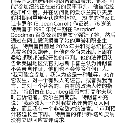
前美国总统唐纳德特朗普周四表示，他将“可
能”参加纽约正在进行的民事审判，他被指控
强奸和诽谤，并在访问他的爱尔兰高尔夫度
假村期间重申否认这些指控。 79 岁的作家 E.
让卡罗尔 (E. Jean Carroll) 作证说，76 岁的
特朗普于 1990 年代中期在 Bergdorf
Goodman 百货公司的更衣室强奸了她，然后
通过在网上撒谎损害了她的声誉和职业生
涯。 特朗普目前是 2024 年共和党总统候选
人提名的领跑者，但他迄今尚未出席上周在
曼哈顿联邦法院开始的审判。他的法律团队
告诉美国地区法官刘易斯卡普兰认为特朗普
不会亲自作证，他们也不会传唤任何证人。
“我可能会参加，我认为这是一种耻辱，允许
它发生，对一个有钱人的诬告，或者就我而
言，是对一个著名的、富有的政治人物的指
控，”特朗普在 Doonbeg 度假村打高尔夫球
时告诉记者。爱尔兰西南部。 特朗普补充
说：“我必须为一个对我提出诬告的女人回
去，而且我有一个非常敌对的法官。” 审判预
计将延长至下周。 特朗普的律师乔·塔科皮纳
没有立即回应置评请求。