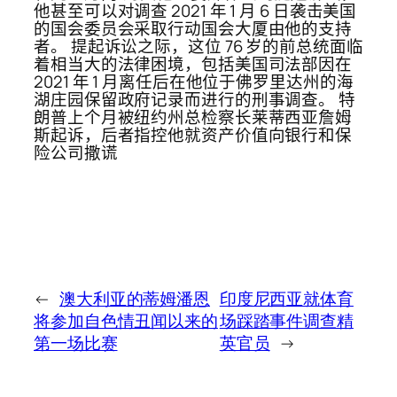
他甚至可以对调查 2021 年 1 月 6 日袭击美国
的国会委员会采取行动国会大厦由他的支持
者。 提起诉讼之际，这位 76 岁的前总统面临
着相当大的法律困境，包括美国司法部因在
2021 年 1 月离任后在他位于佛罗里达州的海
湖庄园保留政府记录而进行的刑事调查。 特
朗普上个月被纽约州总检察长莱蒂西亚詹姆
斯起诉，后者指控他就资产价值向银行和保
险公司撒谎
←
澳大利亚的蒂姆潘恩
印度尼西亚就体育
将参加自色情丑闻以来的
场踩踏事件调查精
第一场比赛
英官员
→