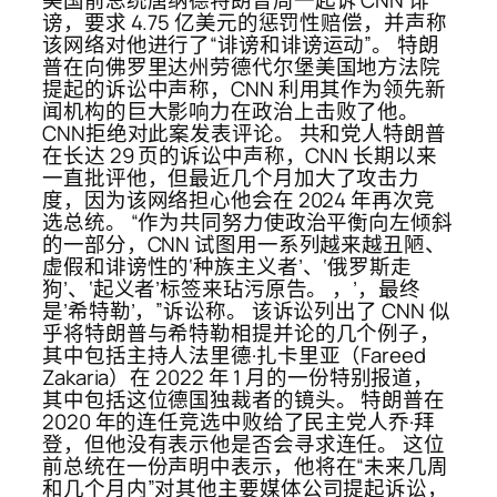
谤，要求 4.75 亿美元的惩罚性赔偿，并声称
该网络对他进行了“诽谤和诽谤运动”。 特朗
普在向佛罗里达州劳德代尔堡美国地方法院
提起的诉讼中声称，CNN 利用其作为领先新
闻机构的巨大影响力在政治上击败了他。
CNN拒绝对此案发表评论。 共和党人特朗普
在长达 29 页的诉讼中声称，CNN 长期以来
一直批评他，但最近几个月加大了攻击力
度，因为该网络担心他会在 2024 年再次竞
选总统。 “作为共同努力使政治平衡向左倾斜
的一部分，CNN 试图用一系列越来越丑陋、
虚假和诽谤性的‘种族主义者’、‘俄罗斯走
狗’、‘起义者’标签来玷污原告。 ，’，最终
是’希特勒’，”诉讼称。 该诉讼列出了 CNN 似
乎将特朗普与希特勒相提并论的几个例子，
其中包括主持人法里德·扎卡里亚（Fareed
Zakaria）在 2022 年 1 月的一份特别报道，
其中包括这位德国独裁者的镜头。 特朗普在
2020 年的连任竞选中败给了民主党人乔·拜
登，但他没有表示他是否会寻求连任。 这位
前总统在一份声明中表示，他将在“未来几周
和几个月内”对其他主要媒体公司提起诉讼，