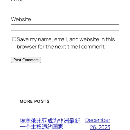
Website
Save my name, email, and website in this
browser for the next time I comment.
MORE POSTS
December
埃塞俄比亚成为非洲最新
一个主权违约国家
26, 2023