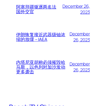
December 26,
阿塞拜疆驱逐两名法
国外交官
2023
December
伊朗恢复接近武器级铀浓
缩的放缓 – IAEA
26, 2023
内塔尼亚胡称必须摧毁哈
December
马斯，以色列对加沙发动
26, 2023
更多袭击