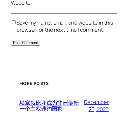
Website
Save my name, email, and website in this
browser for the next time I comment.
MORE POSTS
December
埃塞俄比亚成为非洲最新
一个主权违约国家
26, 2023