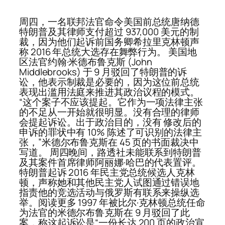
周四，一名联邦法官命令美国前总统唐纳德
特朗普及其律师支付超过 937,000 美元的制
裁，因为他们起诉前国务卿希拉里克林顿声
称 2016 年总统大选存在舞弊行为。 美国地
区法官约翰·米德布鲁克斯 (John
Middlebrooks) 于 9 月驳回了特朗普的诉
讼，他表示制裁是必要的，因为这位前总统
表现出滥用法庭来推进其政治议程的模式。
“这个案子不应该提起。它作为一项法律主张
的不足从一开始就很明显。没有合理的律师
会提起诉讼。出于政治目的，没有 修改后的
申诉的罪状中有 10% 陈述了可识别的法律主
张，”米德尔布鲁克斯在 45 页的书面裁决中
写道。 周四晚间，路透社未能联系到特朗普
及其案件首席律师阿丽娜·哈巴的代表置评。
特朗普起诉 2016 年民主党总统候选人克林
顿，声称她和其他民主党人试图通过错误地
指责他的竞选活动与俄罗斯有联系来操纵选
举。阅读更多 1997 年被比尔·克林顿总统任命
为法官的米德尔布鲁克斯在 9 月驳回了此
案，称这起诉讼是“一份长达 200 页的政治宣