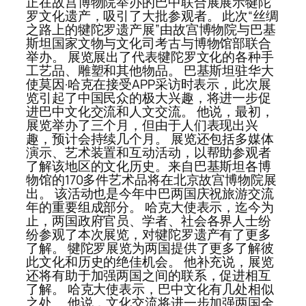
正在故宫博物院举办的巴中联合展展示犍陀
罗文化遗产，吸引了大批参观者。 此次“丝绸
之路上的犍陀罗遗产展”由故宫博物院与巴基
斯坦国家文物与文化司考古与博物馆部联合
举办。 展览展出了代表犍陀罗文化的各种手
工艺品、雕塑和其他物品。 巴基斯坦驻华大
使莫因·哈克在接受APP采访时表示，此次展
览引起了中国民众的极大兴趣，将进一步促
进巴中文化交流和人文交流。 他说，最初，
展览举办了三个月，但由于人们表现出兴
趣，预计会持续几个月。 展览还包括多媒体
演示、艺术装置和互动活动，以帮助参观者
了解该地区的文化历史。来自巴基斯坦各博
物馆的170多件艺术品将在北京故宫博物院展
出。 该活动也是今年中巴两国庆祝旅游交流
年的重要组成部分。 哈克大使表示，迄今为
止，两国政府官员、学者、社会各界人士纷
纷参观了本次展览，对犍陀罗遗产有了更多
了解。 犍陀罗展览为两国提供了更多了解彼
此文化和历史的绝佳机会。 他补充说，展览
还将有助于加强两国之间的联系，促进相互
了解。 哈克大使表示，巴中文化有几处相似
之处。 他说，文化交流将进一步加强两国全