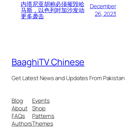
内塔尼亚胡称必须摧毁哈
December
马斯，以色列对加沙发动
26, 2023
更多袭击
BaaghiTV Chinese
Get Latest News and Updates From Pakistan
Blog
Events
About
Shop
FAQs
Patterns
Authors
Themes