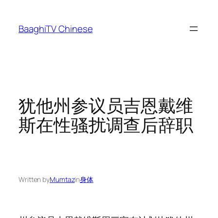
Skip
to
BaaghiTV Chinese
content
犹他州参议员吉恩戴维
斯在性骚扰调查后辞职
Written by
Mumtaz
in
身体