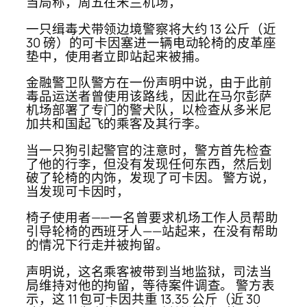
当局称，周五在米兰机场，
一只缉毒犬带领边境警察将大约 13 公斤（近
30 磅）的可卡因塞进一辆电动轮椅的皮革座
垫中，使用者立即站起来被捕。
金融警卫队警方在一份声明中说，由于此前
毒品运送者曾使用该路线，因此在马尔彭萨
机场部署了专门的警犬队，以检查从多米尼
加共和国起飞的乘客及其行李。
当一只狗引起警官的注意时，警方首先检查
了他的行李，但没有发现任何东西，然后划
破了轮椅的内饰，发现了可卡因。 警方说，
当发现可卡因时，
椅子使用者——一名曾要求机场工作人员帮助
引导轮椅的西班牙人——站起来，在没有帮助
的情况下行走并被拘留。
声明说，这名乘客被带到当地监狱，司法当
局维持对他的拘留，等待案件调查。 警方表
示，这 11 包可卡因共重 13.35 公斤（近 30