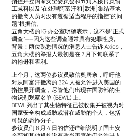
指控拜登国家安全委员会和五角大楼官员偷
工减料以及“在处理阿富汗和[欧洲]集结基地
的撤离人员时没有遵循适当程序的指控”的问
题”根据信。
五角大楼的 IG 办公室明确表示，这不是“正式
调查”——因为这些调查通常具有犯罪性质。
背景：两位熟悉情况的消息人士告诉 Axios，
五角大楼的举报人最初是在 7 月下旬联系了
约翰逊和霍利。
上个月，这两位参议员致信奥唐奈，呼吁他
对从阿富汗撤离的 324 人被允许进入美国的
指控展开调查，尽管他们出现在国防部的生
物识别观察名单 (BEWL) 上。
BEWL 列出了其生物特征已被收集并被视为对
国家安全构成威胁或潜在威胁的个人，包括
可疑的恐怖分子。
参议员们 8 月 4 日的信还详细说明了国土安
全部和其他机构没有适当审查他们允许进入