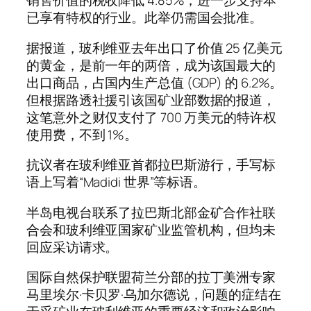
销售价值的税收降低 4.85%，进一步支持本
已享有特权的行业。此举仍需国会批准。
据报道，玻利维亚去年出口了价值 25 亿美元
的黄金，是前一年的两倍，成为该国最大的
出口商品，占国内生产总值 (GDP) 的 6.2%。
但根据路透社援引该国矿业部数据的报道，
这笔意外之财仅支付了 700 万美元的特许权
使用费，不到 1%。
抗议者在玻利维亚首都拉巴斯游行，手写标
语上写着“Madidi 世界”等标语。
半岛电视台联系了拉巴斯北部金矿合作社联
合会和玻利维亚国家矿业监管机构，但均未
回应采访请求。
国际自然保护联盟荷兰分部的拉丁美洲专家
马里埃尔·卡贝罗·乌加尔德说，问题的症结在