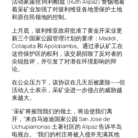
活动家露丝·阿利帕兹 (Ruth Alipaz) 警惕地看
着采矿业加强了对玻利维亚各地受保护土地
和原住民领地的控制。
上月底，玻利维亚政府批准了黄金开采业更
新三个国家公园管理计划的要求：Madidi、
Cotapata 和 Apolobamba。通过承认矿工在
这些保护区的权利，该交易招致了反对者的
尖锐批评，并引发了对潜在环境影响的辩
论。
在公众压力下，该协议在几天后被废除——但
活动人士表示，采矿业进一步侵占的威胁越
来越大。
“采矿将摧毁我们的领土，将迫使我们离
开，”来自马迪迪国家公园 San Jose de
Uchupiamonas 土著社区的 Alipaz 告诉半岛
电视台。 “我们的村庄将被入侵并充满其他