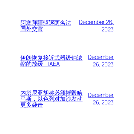
December 26,
阿塞拜疆驱逐两名法
国外交官
2023
December
伊朗恢复接近武器级铀浓
缩的放缓 – IAEA
26, 2023
内塔尼亚胡称必须摧毁哈
December
马斯，以色列对加沙发动
26, 2023
更多袭击