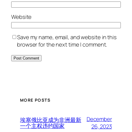
Website
Save my name, email, and website in this
browser for the next time I comment.
MORE POSTS
December
埃塞俄比亚成为非洲最新
一个主权违约国家
26, 2023