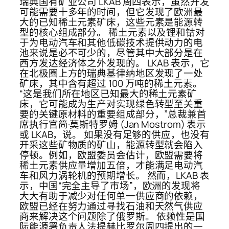
瑞典国有矿业公司 LKAB 周四表示，虽然开发
可能需要十多年的时间，但它发现了欧洲最
大的已知稀土元素矿床，这些元素是能源转
型的核心组成部分。 稀土元素以及锂和钴对
于为电动汽车和其他低碳技术提供动力的电
池来说是必不可少的，尽管其中大部分是在
西方发达经济体之外发现的。 LKAB 表示，它
在北极圈上方的瑞典基律纳地区发现了一处
矿床，其中含有超过 100 万吨的稀土元素。
“这是我们所在地区已知最大的稀土元素矿
床，它可能成为生产对实现绿色转型至关重
要的关键原材料的重要组成部分，”总裁兼首
席执行官简·莫斯特罗姆 (Jan Mostrom) 表示
或 LKAB，说。 如果没有足够的供应，也没有
开采这些矿物质的矿山，能源转型就会陷入
停顿。例如，欧盟委员会估计，欧盟需要将
稀土元素供应量增加五倍，才能满足电动汽
车和风力涡轮机的预期增长。 然而，LKAB 表
示，中国“完全主导了市场”，欧洲的发现将
大大有助于减少对任何单一供应商的依赖，
欧盟已经在努力通过寻找石油和天然气供应
商来解决这个问题除了俄罗斯。 依赖性是国
际能源署负责人法提赫比罗尔周四提出的一