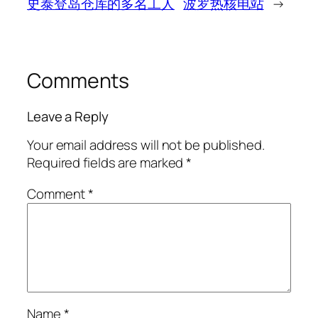
史泰登岛仓库的多名工人
波罗热核电站
→
Comments
Leave a Reply
Your email address will not be published.
Required fields are marked
*
Comment
*
Name
*