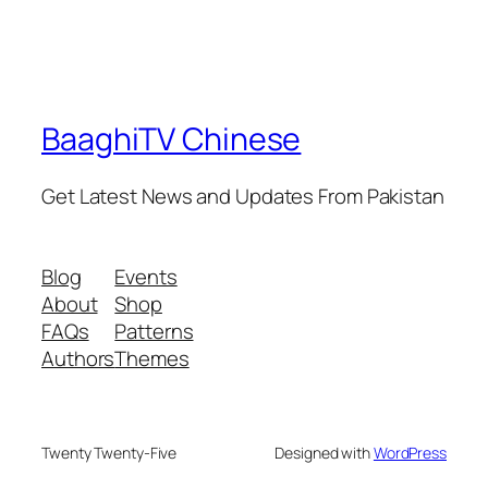
BaaghiTV Chinese
Get Latest News and Updates From Pakistan
Blog
Events
About
Shop
FAQs
Patterns
Authors
Themes
Twenty Twenty-Five
Designed with
WordPress