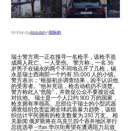
Written by
Abdullah
in
国际的
瑞士警方周一正在搜寻一名枪手，该枪手造
成两人死亡、一人受伤。 警方称，一名 36
岁男子在锡永的两个不同地点开了几枪，锡
永是瑞士西南部一个约有 35,000 人的小镇。
警方表示：“根据初步调查结果，凶手认识他
的受害者。”他补充说，枪击动机仍不清楚。
警方称此人“危险”，并敦促公众不要接近或
对抗他。 瑞士是一个人口约 900 万的国家，
枪支拥有率很高。总部位于瑞士的小型武器
调查组织负责监测全球武装暴力趋势，该组
织估计平民拥有的枪支数量为 230 万支。 相
关新闻 俄罗斯将在乌克兰四个吞并地区举行
总统选举 – Ifax 华尔街希望在遭遇阻力后放