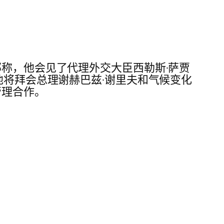
部称，他会见了代理外交大臣西勒斯·萨贾
他将拜会总理谢赫巴兹·谢里夫和气候变化
管理合作。