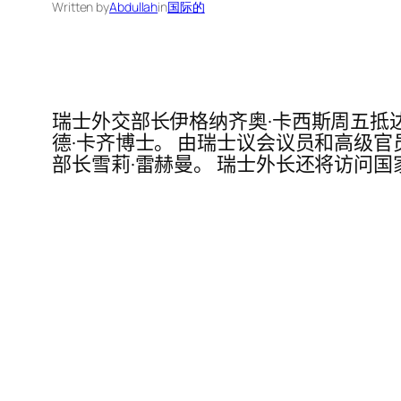
Written by
Abdullah
in
国际的
瑞士外交部长伊格纳齐奥·卡西斯周五抵
德·卡齐博士。 由瑞士议会议员和高级
部长雪莉·雷赫曼。 瑞士外长还将访问