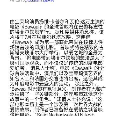
Written by
Abdullah
in
国际的
由宝莱坞演员扬维·卡普尔和瓦伦·达万主演的
电影《Bawaal》的全球首映将在巴黎标志性
的埃菲尔铁塔举行。 据印度媒体消息称，该
片将于7月在埃菲尔铁塔放映，这使得
《Bawaal》成为第一部获此荣誉在该标志性
场馆首映的印度电影。 首映式将在精致的古
斯塔夫埃菲尔大厅举行，以爱之城的全景为
背景。”将电影带到埃菲尔铁塔的想法是为了
吸引国际观众，而不仅仅是传统的印度电影
爱好者。 消息人士称，电影《Bawaal》的全
球首映活动中，演员们以及宝莱坞演艺界的
知名人士和法国外交官也将出席，这使其成
为印度电影中最盛大的活动。 除此之外，
“Bawaal 对巴黎有象征意义。制作者在巴黎广
泛拍摄了一些关键部分，这座城市就像这个
故事中的一个角色。” 知情人士补充说：“这
部电影本质上是一个涉及第二次世界大战的
爱情故事，制作者已准备好在爱情之城首映
这部电影。” Sajid Nadiadwala 和 Nitesh