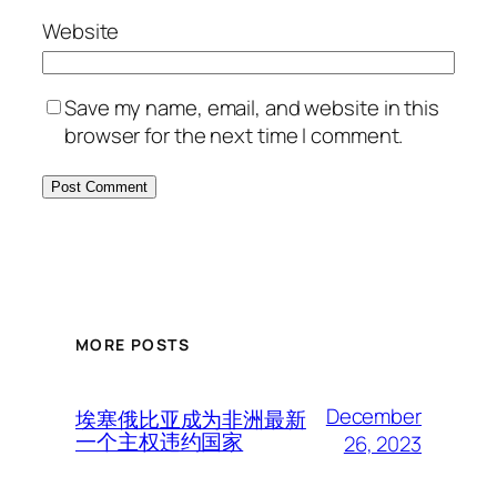
Website
Save my name, email, and website in this
browser for the next time I comment.
MORE POSTS
December
埃塞俄比亚成为非洲最新
一个主权违约国家
26, 2023