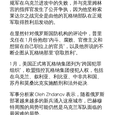
规军在乌克兰进攻中的失败，并与克里姆林
宫的指挥官发生了公开争执，因为他坚称索
莱达尔之战完全是由他的瓦格纳部队在正规
军取得胜利后发动的。
在显然针对俄罗斯国防机构的评论中，普里
戈任在 1 月份抱怨“内斗、腐败、官僚主义和
想留在自己职位上的官员”，以及他所说的不
断企图从瓦格纳那里“窃取胜利”。
1 月，美国正式将瓦格纳集团列为“跨国犯罪
组织”，欧盟指控瓦格纳集团侵犯人权，包括
在乌克兰、叙利亚、利比亚、中非共和国、
苏丹和莫桑比克实施酷刑和法外处决.
军事分析家 Oleh Zhdanov 表示，随着俄罗斯
部署越来越多的新兵涌入这座城市，巴赫穆
特周围的局势可能仍然是乌克兰军队面临的
最困难的局势。