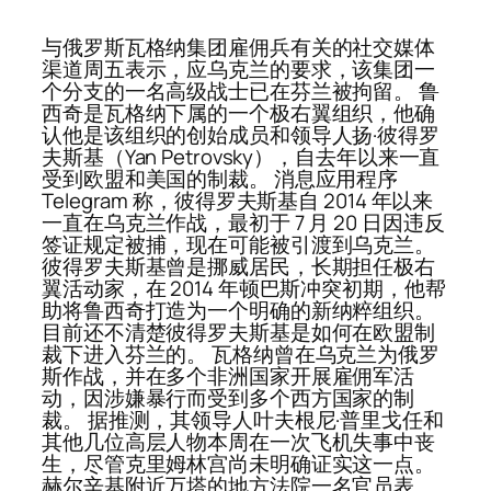
与俄罗斯瓦格纳集团雇佣兵有关的社交媒体
渠道周五表示，应乌克兰的要求，该集团一
个分支的一名高级战士已在芬兰被拘留。 鲁
西奇是瓦格纳下属的一个极右翼组织，他确
认他是该组织的创始成员和领导人扬·彼得罗
夫斯基（Yan Petrovsky），自去年以来一直
受到欧盟和美国的制裁。 消息应用程序
Telegram 称，彼得罗夫斯基自 2014 年以来
一直在乌克兰作战，最初于 7 月 20 日因违反
签证规定被捕，现在可能被引渡到乌克兰。
彼得罗夫斯基曾是挪威居民，长期担任极右
翼活动家，在 2014 年顿巴斯冲突初期，他帮
助将鲁西奇打造为一个明确的新纳粹组织。
目前还不清楚彼得罗夫斯基是如何在欧盟制
裁下进入芬兰的。 瓦格纳曾在乌克兰为俄罗
斯作战，并在多个非洲国家开展雇佣军活
动，因涉嫌暴行而受到多个西方国家的制
裁。 据推测，其领导人叶夫根尼·普里戈任和
其他几位高层人物本周在一次飞机失事中丧
生，尽管克里姆林宫尚未明确证实这一点。
赫尔辛基附近万塔的地方法院一名官员表