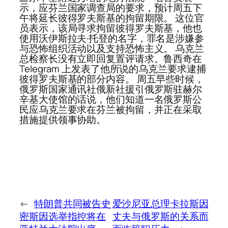
示，应芬兰国家调查局的要求，预计周五下
午将延长彼得罗夫斯基的拘留期限。 这位官
员表示，该局寻求拘留彼得罗夫斯基，他也
使用沃伊斯拉夫·托登的名字，罪名是涉嫌参
与恐怖组织活动以及支持恐怖主义。 乌克兰
总检察长没有立即回复置评请求。鲁西奇在
Telegram 上发表了他所说的乌克兰要求逮捕
彼得罗夫斯基的部分内容。 周五早些时候，
俄罗斯国家通讯社俄新社援引俄罗斯驻赫尔
辛基大使馆的话说，他们知道一名俄罗斯公
民应乌克兰要求在芬兰被拘留，并正在采取
措施提供领事协助。
←
特朗普共同被告史
爱沙尼亚总理卡拉斯因
密斯因选举指控将在
丈夫与俄罗斯的关系而