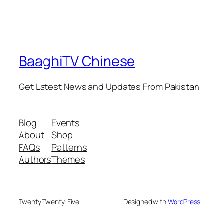
BaaghiTV Chinese
Get Latest News and Updates From Pakistan
Blog
Events
About
Shop
FAQs
Patterns
Authors
Themes
Twenty Twenty-Five
Designed with
WordPress