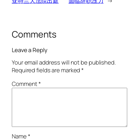
亚特兰大法院出庭
面临辞职压力
→
Comments
Leave a Reply
Your email address will not be published.
Required fields are marked
*
Comment
*
Name
*