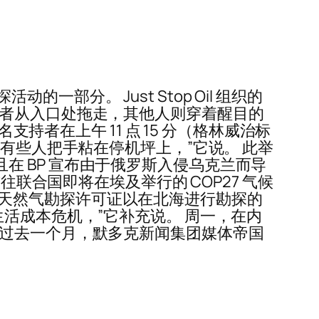
分。 Just Stop Oil 组织的
议者从入口处拖走，其他人则穿着醒目的
2 名支持者在上午 11 点 15 分（格林威治标
有些人把手粘在停机坪上，”它说。 此举
并且在 BP 宣布由于俄罗斯入侵乌克兰而导
排除前往联合国即将在埃及举行的 COP27 气候
石油和天然气勘探许可证以在北海进行勘探的
活成本危机，”它补充说。 周一，在内
 过去一个月，默多克新闻集团媒体帝国