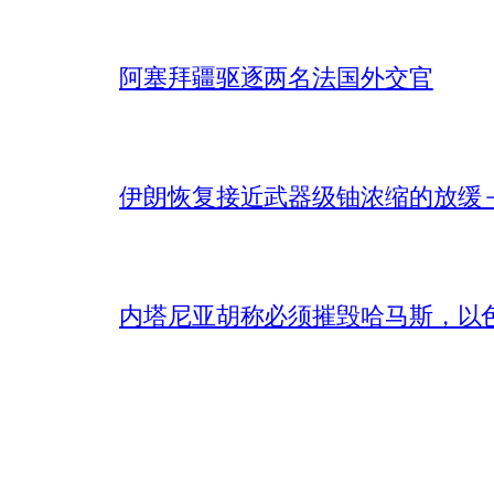
阿塞拜疆驱逐两名法国外交官
伊朗恢复接近武器级铀浓缩的放缓 – 
内塔尼亚胡称必须摧毁哈马斯，以