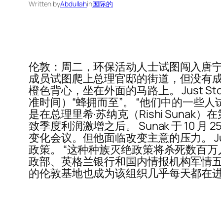
Written by
Abdullah
in
国际的
伦敦：周二，环保活动人士试图闯入唐宁街的
成员试图爬上总理官邸的街道，但没有成
橙色背心，坐在外面的马路上。 Just Stop
准时间）“蜂拥而至”。 “他们中的一些
是在总理里希·苏纳克（Rishi Suna
致季度利润激增之后。 Sunak 于 10 月
变化会议。但他面临改变主意的压力。 Ju
政策。 “这种种族灭绝政策将杀死数百
政部、英格兰银行和国内情报机构军情五
的伦敦基地也成为该组织几乎每天都在