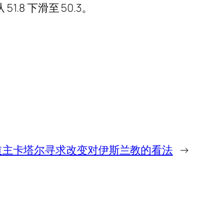
51.8 下滑至 50.3。
道主卡塔尔寻求改变对伊斯兰教的看法
→