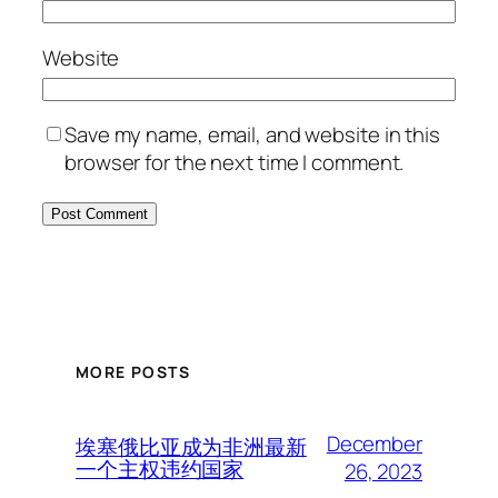
Website
Save my name, email, and website in this
browser for the next time I comment.
MORE POSTS
December
埃塞俄比亚成为非洲最新
一个主权违约国家
26, 2023