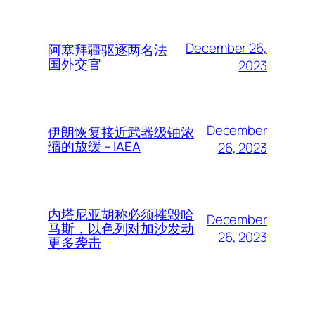
December 26,
阿塞拜疆驱逐两名法
国外交官
2023
December
伊朗恢复接近武器级铀浓
缩的放缓 – IAEA
26, 2023
内塔尼亚胡称必须摧毁哈
December
马斯，以色列对加沙发动
26, 2023
更多袭击