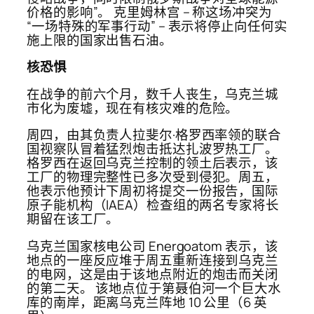
价格的影响”。 克里姆林宫 – 称这场冲突为
“一场特殊的军事行动” – 表示将停止向任何实
施上限的国家出售石油。
核恐惧
在战争的前六个月，数千人丧生，乌克兰城
市化为废墟，现在有核灾难的危险。
周四，由其负责人拉斐尔·格罗西率领的联合
国视察队冒着猛烈炮击抵达扎波罗热工厂。
格罗西在返回乌克兰控制的领土后表示，该
工厂的物理完整性已多次受到侵犯。周五，
他表示他预计下周初将提交一份报告，国际
原子能机构（IAEA）检查组的两名专家将长
期留在该工厂。
乌克兰国家核电公司 Energoatom 表示，该
地点的一座反应堆于周五重新连接到乌克兰
的电网，这是由于该地点附近的炮击而关闭
的第二天。 该地点位于第聂伯河一个巨大水
库的南岸，距离乌克兰阵地 10 公里（6 英