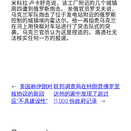
米科拉·卢卡舒克说，该工厂附近的几个城镇
周四遭到俄罗斯炮击。 亲俄官员罗戈夫说，
乌克兰军队炮击了位于发电站附近的俄罗斯
控制的城镇埃内霍达尔。他一再指责乌克兰
在河上用快艇对车站进行了突击队式的突
袭。乌克兰官员认为这是捏造的。 路透社无
法核实任何一方的报道。
←
美国称伊朗对
联邦调查局在特朗普佛罗里
核协议的新回
达州的家中发现了超过
应“不具建设性”
11,000 份政府记录
→