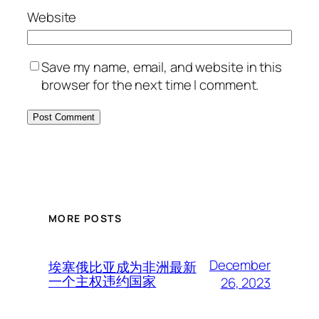
Website
Save my name, email, and website in this
browser for the next time I comment.
MORE POSTS
December
埃塞俄比亚成为非洲最新
一个主权违约国家
26, 2023