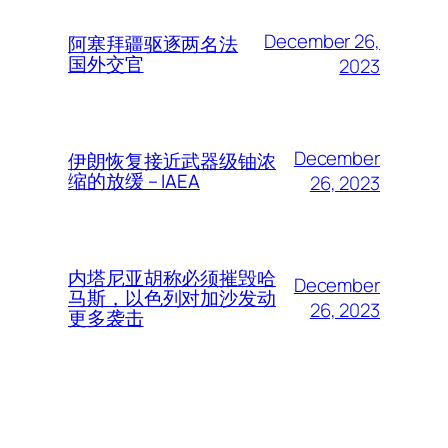
December 26,
阿塞拜疆驱逐两名法
国外交官
2023
December
伊朗恢复接近武器级铀浓
缩的放缓 – IAEA
26, 2023
内塔尼亚胡称必须摧毁哈
December
马斯，以色列对加沙发动
26, 2023
更多袭击