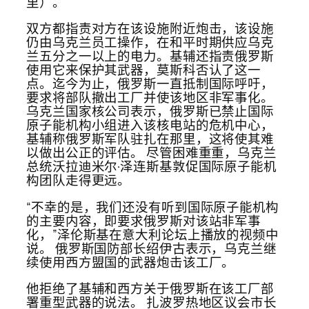
里）。
双方都指责对方在该设施附近炮击，该设施
仍由乌克兰员工操作，在和平时期供应乌克
兰五分之一以上的电力。基辅还指责俄罗斯
使用它来保护其武器，莫斯科否认了这一
点。迄今为止，俄罗斯一直抵制国际呼吁，
要求将部队撤出工厂并使该地区非军事化。
乌克兰国家核公司表示，俄罗斯已禁止国际
原子能机构小组进入该核电站的危机中心，
基辅称俄罗斯军队驻扎在那里，这将使其难
以做出公正的评估。 尽管困难重重，乌克兰
总统沃拉迪米尔·泽连斯基敦促国际原子能机
构团队走得更远。
“不幸的是，我们还没有听到国际原子能机构
的主要内容，即要求俄罗斯对该站非军事
化，”泽伦斯基在意大利论坛上播放的视频中
说。 俄罗斯国防部长绍伊古表示，乌克兰继
续使用西方盟国的武器炮击该工厂。
他拒绝了基辅和西方关于俄罗斯在该工厂部
署重型武器的说法。 扎波罗热地区议会市长