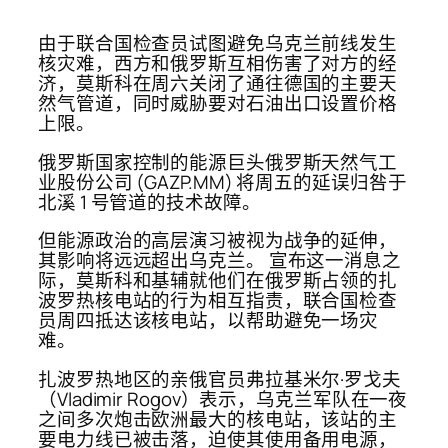
由于联合国检查员试图避免乌克兰前线发生
核灾难，西方和俄罗斯互相伤害了对方的经
济，莫斯科在周六关闭了通往德国的主要天
然气管道，同时威胁要对石油出口设置价格
上限。
俄罗斯国家控制的能源巨头俄罗斯天然气工
业股份公司 (GAZP.MM) 将周五的延误归咎于
北溪 1 号管道的技术故障。
但能源政治的高层演习被视为战争的延伸，
其影响将远远超出乌克兰。 宣布这一消息之
际，莫斯科和基辅就他们在俄罗斯占领的扎
波罗热核电站的行为相互指责，联合国检查
员周四抵达该核电站，以帮助避免一场灾
难。
扎波罗热地区的亲俄官员弗拉基米尔·罗戈夫
（Vladimir Rogov）表示，乌克兰军队在一夜
之间多次炮击欧洲最大的核电站，该站的主
要电力线已被击落，迫使其使用备用电源，