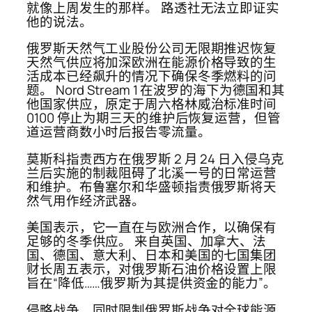
就像上周发生的那样。 路透社无法立即证实
他的说法。
俄罗斯天然气工业股份公司无限期推迟恢复
天然气供应将加深欧洲在能源价格导致的生
活成本已经飙升的情况下确保冬季燃料的问
题。 Nord Stream 1 在波罗的海下为德国和其
他国家供应，原定于周六格林威治标准时间
0100 停止为期三天的维护后恢复运营，但管
道运营商数小时后报告零流量。
莫斯科指责西方在俄罗斯 2 月 24 日入侵乌克
兰后实施的制裁阻碍了北溪一号的日常运营
和维护。布鲁塞尔和华盛顿指责俄罗斯将天
然气用作经济武器。
美国表示，它一直在与欧洲合作，以确保有
足够的冬季供应。 来自英国、加拿大、法
国、德国、意大利、日本和美国的七国集团
财长周五表示，对俄罗斯石油价格设置上限
旨在“降低……俄罗斯为其提供资金的能力”。
侵略战争，同时限制俄罗斯战争对全球能源