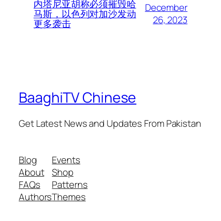
内塔尼亚胡称必须摧毁哈
December
马斯，以色列对加沙发动
26, 2023
更多袭击
BaaghiTV Chinese
Get Latest News and Updates From Pakistan
Blog
Events
About
Shop
FAQs
Patterns
Authors
Themes