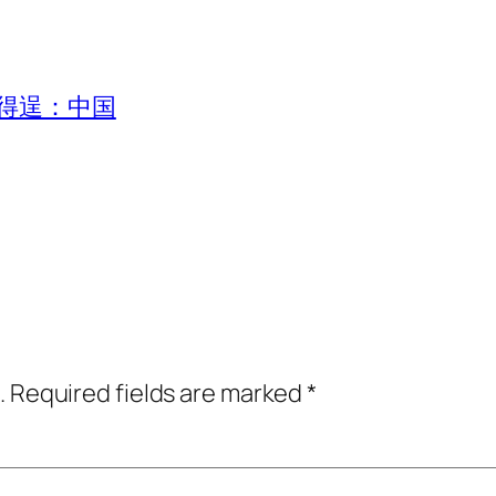
得逞：中国
.
Required fields are marked
*