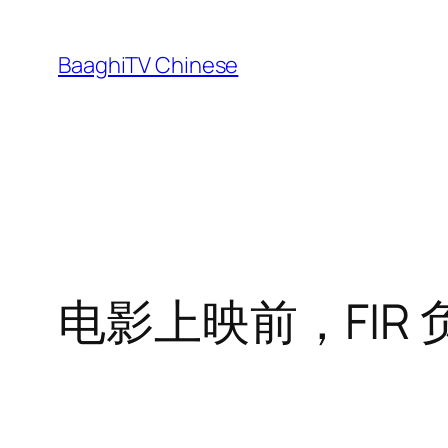
Skip
to
BaaghiTV Chinese
content
电影上映前，FIR 负