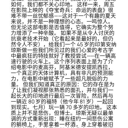
如何，我们都不关心印地。 这样一来，周五
在影院上映的《夺宝奇兵：命运的表盘》很
难不带一丝忧郁感——这对于一个有趣的夏天
来说，并不是一种理想的心态。一鸣惊人。
但无论这部电影是否值得，它确实为整个努
力增添了一种辛酸。 如果不是从令人讨厌的
抗衰老技术开始（它看起来是最好的，但仍
然令人不安），给我们一个 45 岁的印第安纳
琼斯做一些我们所见过的我们心爱的考古学
中最疯狂的特技就好了教授尝试——在一辆高
速行驶的火车上。这个序列表面上是为了介
绍电影中的麦高芬，阿基米德安提凯西拉，
一个真正的天体计算机，具有非凡的预测能
力，在电影中被赋予了一些超凡脱俗的力
量。 但我们知道真正的原因：它的存在是为
了让我们凝视那张熟悉的面孔，并与我们一
起长大的印地进行最后一次冒险，然后再与
一辆近 80 岁的福特（他今年 81 岁）一起回
到现实。七月）玩一辆 70 多岁的印地。 这本
质上并不是悲伤，但博士。琼斯无疑以最单
调的方式重新出现：睡在纽约一间悲伤公寓
的躺椅上，手里拿着一杯酒，身上穿着破旧