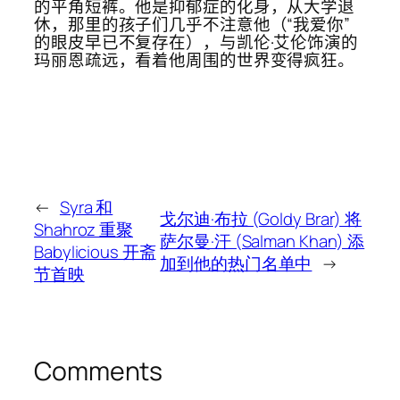
的平角短裤。他是抑郁症的化身，从大学退
休，那里的孩子们几乎不注意他（“我爱你”
的眼皮早已不复存在），与凯伦·艾伦饰演的
玛丽恩疏远，看着他周围的世界变得疯狂。
←
Syra 和
戈尔迪·布拉 (Goldy Brar) 将
Shahroz 重聚
萨尔曼·汗 (Salman Khan) 添
Babylicious 开斋
加到他的热门名单中
→
节首映
Comments