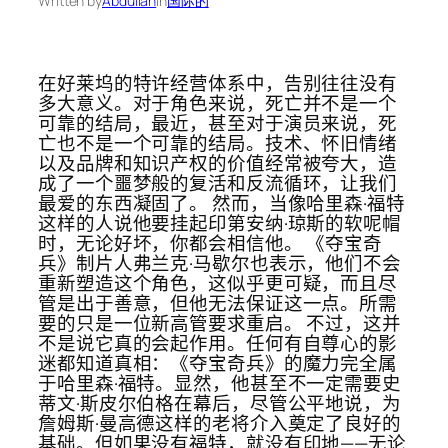
Written by
Abdullah
in
国际的
在好莱坞的特许经营体系中，告别往往没有
多大意义。对于角色来说，死亡并不是一个
可靠的结局，最近，甚至对于演员来说，死
亡也不是一个可靠的结局。技术、怀旧情绪
以及品牌和知识产权的价值经常被夸大，造
成了一个噩梦般的复活和反流循环，让我们
最爱的东西凝固了。 然而，当像哈里森·福特
这样的人说他要挂起印第安纳·琼斯的软呢帽
时，无论好坏，你都会相信他。 《夺宝奇
兵》制片人弗兰克·马歇尔也表示，他们不会
重新塑造这个角色，这似乎更可疑，而且尽
管是出于善意，但他无法保证这一点。所需
要的只是一位新高管要求重启。 不过，这并
不是说它真的会起作用。任何有自尊心的影
迷都知道真相：《夺宝奇兵》的魔力完全属
于哈里森·福特。显然，他甚至不一定需要史
蒂文·斯皮尔伯格在幕后，尽管公平地说，为
詹姆斯·曼高德这样的老将介入奠定了良好的
基础。但如果没有福特，就没有印地——无论