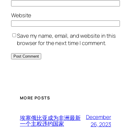
Website
Save my name, email, and website in this
browser for the next time I comment.
MORE POSTS
December
埃塞俄比亚成为非洲最新
一个主权违约国家
26, 2023