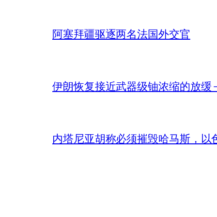
阿塞拜疆驱逐两名法国外交官
伊朗恢复接近武器级铀浓缩的放缓 – 
内塔尼亚胡称必须摧毁哈马斯，以