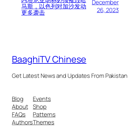
December
马斯，以色列对加沙发动
26, 2023
更多袭击
BaaghiTV Chinese
Get Latest News and Updates From Pakistan
Blog
Events
About
Shop
FAQs
Patterns
Authors
Themes