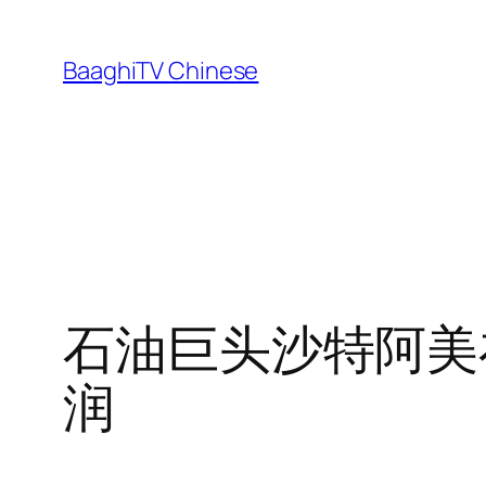
Skip
to
BaaghiTV Chinese
content
石油巨头沙特阿美在 
润