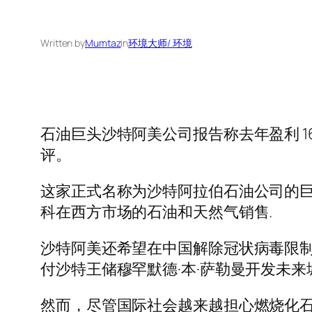
Written by
Mumtaz
in
环境大师/ 环境
石油巨头沙特阿美公司报告称去年盈利 1
评。
这家正式名称为沙特阿拉伯石油公司的巨额
科在西方市场的石油和天然气销售.
沙特阿美还希望在中国解除冠状病毒限
付沙特王储穆罕默德·本·萨勒曼开发未
然而，尽管国际社会越来越担心燃烧化