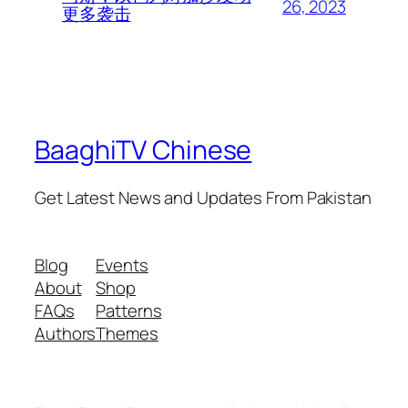
26, 2023
更多袭击
BaaghiTV Chinese
Get Latest News and Updates From Pakistan
Blog
Events
About
Shop
FAQs
Patterns
Authors
Themes