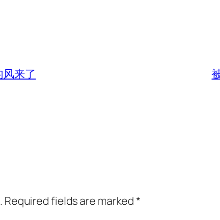
的风来了
.
Required fields are marked
*