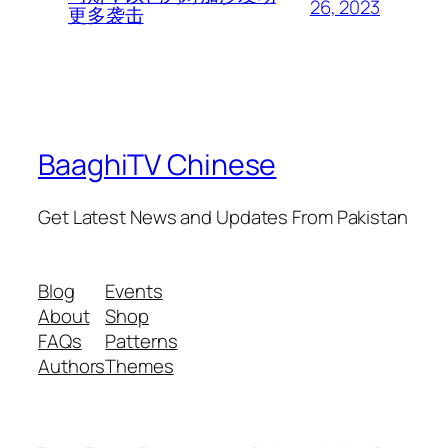
26, 2023
更多袭击
BaaghiTV Chinese
Get Latest News and Updates From Pakistan
Blog
Events
About
Shop
FAQs
Patterns
Authors
Themes