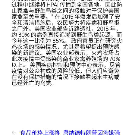
过程中继续将 HPAI 传播到全国各地，因此防
止家禽与野生鸟类之间的接触对于保护美国
家禽至关重要。” 在 2015 年爆发后加强了安
全和清洁措施后，农民努力将疾病和野鸟拒
之门外。美国农业部告诉路透社，2015 年，
约 30% 的病例直接追溯到野生鸟类起源，而
今年这一比例为 85%。 政府官员正在研究火
鸡农场的感染情况，尤其是希望提出预防感
染的新建议。美国农业部表示，火鸡农场占
此次疫情中受感染的商业家禽养殖场的 70%
以上。 美国疾病控制和预防中心表示，尽管
疫情对公众构成的风险较低，但人们应避免
在没有保护措施的情况下接触看起来生病或
已经死亡的鸟类。
←
食品价格上涨将
唐纳德特朗普因涉嫌强