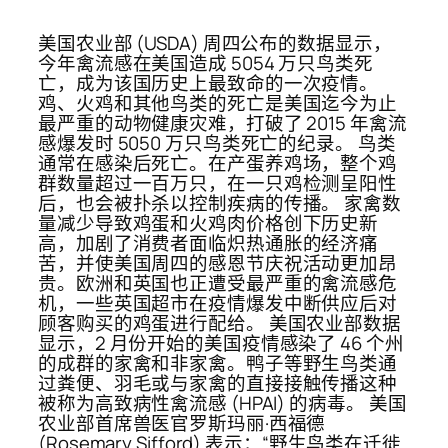
美国农业部 (USDA) 周四公布的数据显示，
今年禽流感在美国造成 5054 万只鸟类死
亡，成为该国历史上最致命的一次疫情。
鸡、火鸡和其他鸟类的死亡是美国迄今为止
最严重的动物健康灾难，打破了 2015 年禽流
感爆发时 5050 万只鸟类死亡的纪录。 鸟类
通常在感染后死亡。在产蛋养鸡场，整个鸡
群数量超过一百万只，在一只鸡检测呈阳性
后，也会被扑杀以控制疾病的传播。 家禽数
量减少导致鸡蛋和火鸡肉价格创下历史新
高，加剧了消费者面临炽热通胀的经济痛
苦，并使美国周四的感恩节庆祝活动更加昂
贵。欧洲和英国也正遭受最严重的禽流感危
机，一些英国超市在疫情爆发中断供应后对
顾客购买的鸡蛋进行配给。 美国农业部数据
显示，2 月份开始的美国疫情感染了 46 个州
的成群的家禽和非家禽。鸭子等野生鸟类通
过粪便、羽毛或与家禽的直接接触传播这种
被称为高致病性禽流感 (HPAI) 的病毒。 美国
农业部首席兽医官罗斯玛丽·西福德
(Rosemary Sifford) 表示：“野生鸟类在迁徙