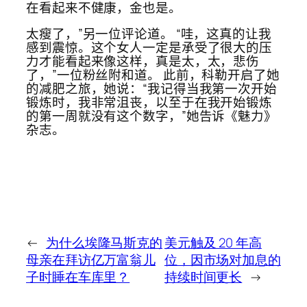
在看起来不健康，金也是。
太瘦了，”另一位评论道。 “哇，这真的让我
感到震惊。这个女人一定是承受了很大的压
力才能看起来像这样，真是太，太，悲伤
了，”一位粉​​丝附和道。 此前，科勒开启了她
的减肥之旅，她说：“我记得当我第一次开始
锻炼时，我非常沮丧，以至于在我开始锻炼
的第一周就没有这个数字，”她告诉《魅力》
杂志。
←
为什么埃隆马斯克的
美元触及 20 年高
母亲在拜访亿万富翁儿
位，因市场对加息的
子时睡在车库里？
持续时间更长
→