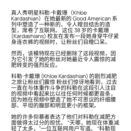
真人秀明星科勒·卡戴珊（Khloe
Kardashian）在她最新的 Good American 系
列中塑造了一种新的、令人瞠目结舌的造
型，席卷了互联网。 这位 38 岁的卡戴珊
(Kardashians) 校友在发布一段她身穿牛仔紧
身连衣裤的视频时，让粉丝们目瞪口呆。
然而，该模特现在已经删除了这段视频，因
为它引发了她的粉丝对她最近令人震惊的减
肥转变的强烈反应。
科勒·卡戴珊 (Khloe Kardashian) 的剧烈减肥
之旅让粉丝们震惊 粉丝们惊讶地看到，过去
一直在与体重作斗争的科勒在这段引人注目
的视频中看起来比以往任何时候都更苗条，
因为她在视频中塑造了她不可思议的纤细腰
部、平坦的腹部和明显更小的框架。
她的许多仰慕者表达了他们对科勒在减肥方
面做得太过分的担忧。 “天哪，她现在体重减
轻了太多，”一位互联网用户写道。 “科勒现