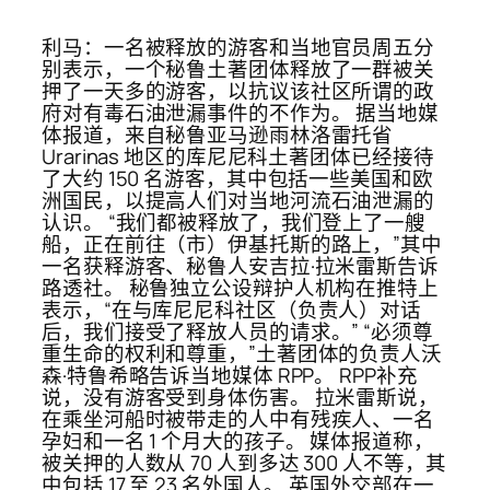
利马：一名被释放的游客和当地官员周五分
别表示，一个秘鲁土著团体释放了一群被关
押了一天多的游客，以抗议该社区所谓的政
府对有毒石油泄漏事件的不作为。 据当地媒
体报道，来自秘鲁亚马逊雨林洛雷托省
Urarinas 地区的库尼尼科土著团体已经接待
了大约 150 名游客，其中包括一些美国和欧
洲国民，以提高人们对当地河流石油泄漏的
认识。 “我们都被释放了，我们登上了一艘
船，正在前往（市）伊基托斯的路上，”其中
一名获释游客、秘鲁人安吉拉·拉米雷斯告诉
路透社。 秘鲁独立公设辩护人机构在推特上
表示，“在与库尼尼科社区（负责人）对话
后，我们接受了释放人员的请求。” “必须尊
重生命的权利和尊重，”土著团体的负责人沃
森·特鲁希略告诉当地媒体 RPP。 RPP补充
说，没有游客受到身体伤害。 拉米雷斯说，
在乘坐河船时被带走的人中有残疾人、一名
孕妇和一名 1 个月大的孩子。 媒体报道称，
被关押的人数从 70 人到多达 300 人不等，其
中包括 17 至 23 名外国人。 英国外交部在一