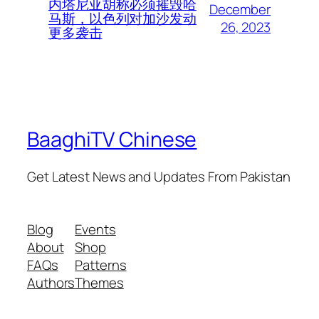
内塔尼亚胡称必须摧毁哈
December
马斯，以色列对加沙发动
26, 2023
更多袭击
BaaghiTV Chinese
Get Latest News and Updates From Pakistan
Blog
Events
About
Shop
FAQs
Patterns
Authors
Themes