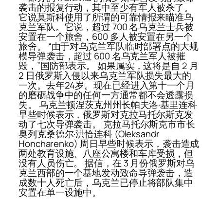
袭击的报复行动，其中至少有军人被杀了。
它说莫斯科使用了所谓的可靠情报来瞄准乌
克兰军队。它说，超过 700 名乌克兰士兵被
安置在一个旅舍，600 多人被安置在另一个
旅舍。 “由于对乌克兰军队临时部署点的大规
模导弹袭击，超过 600 名乌克兰军人被摧
毁，”国防部表示。 如果属实，这将是自 2 月
2 日俄罗斯入侵以来乌克兰军队损失最大的
一次。去年24岁。现在已经进入第十一个月
的磨砺战争中的任何一方通常都不会透露损
失。 乌克兰顿涅茨克州州长帕夫洛·基里连科
早些时候表示，俄罗斯对克拉马托尔斯克发
动了七次导弹袭击。 克拉马托尔斯克市市长
奥列克桑德尔·洪恰连科 (Oleksandr
Honcharenko) 周日早些时候表示，袭击造成
两处教育设施、八座公寓楼和车库受损，但
没有人员伤亡。 据信，在 3 月份俄罗斯对乌
克兰西部的一个基地发动致命导弹袭击，造
成数十人死亡后，乌克兰已停止将部队集中
安置在单一设施中。