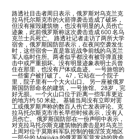
路透社目击者周日表示，俄罗斯对乌克兰克
拉马托尔斯克市的火箭弹袭击造成了破坏，
但没有摧毁建筑物，也没有明显的人员伤亡
迹象，此前俄罗斯称这次袭击造成 600 名乌
克兰士兵死亡。 路透社记者走访了两所大学
宿舍，俄罗斯国防部表示，在夜间空袭发生
时，这些宿舍一直是靠近战争前线的乌克兰
军人临时住所。两者似乎都没有被导弹直接
击中或严重损坏。没有明显迹象表明士兵曾
住在那里，也没有尸体或血迹。 一号旅馆的
一些窗户被打破了。 47，它站在一个院子
里，院子里有一个大火山口。 另一座被俄罗
斯国防部命名的建筑，一号旅馆。 28岁，完
好无损。一个火山口位于距离一些车库更近
的地方约 50 米处。 基辅当局没有立即对罢
工或俄罗斯声称的数百人伤亡发表评论。克
拉马托尔斯克市市长早些时候表示，没有人
员伤亡。 俄罗斯国防部在一份声明中表示，
对克拉马托尔斯克建筑物的袭击是对乌克兰
上周对位于莫斯科军队控制的顿涅茨克地区
一部分的 Makiivka 的俄罗斯军营发动的致命