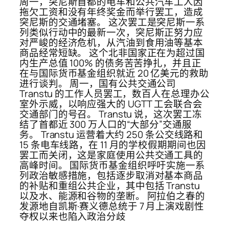
周一，突尼斯首都的电车和公共汽车工人因
拖欠工资和没有年终奖金而举行罢工，造成
突尼斯的交通堵塞。 这次罢工是突尼斯一系
列类似行动中的最新一次，突尼斯正努力应
对严峻的经济危机，从汽油到食用油等基本
商品经常短缺。 这个北非国家正在为超过国
内生产总值 100% 的债务苦苦挣扎，并且正
在与国际货币基金组织就近 20 亿美元的救助
进行谈判。 周一，国有公共交通公司
Transtu 的工作人员罢工，数百人在总理办公
室外示威，以响应强大的 UGTT 工会联合会
交通部门的号召。 Transtu 说，这次罢工冻
结了首都近 300 万人口的“大部分”交通服
务。 Transtu 运营着大约 250 条公交线路和
15 条电车线路，在 11 月的学校假期期间也因
罢工而关闭，这是家庭使用公共交通工具的
高峰时间。 国际货币基金组织呼吁实施一系
列政治敏感措施，包括逐步取消对基本商品
的补贴和重组公共企业，其中包括 Transtu
以及水、能源和谷物的垄断。 阿拉伯之春的
发源地自凯斯·赛义德总统于 7 月上演戏剧性
夺权以来也陷入政治分歧