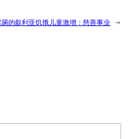
蹂躏的叙利亚饥饿儿童激增：慈善事业
→