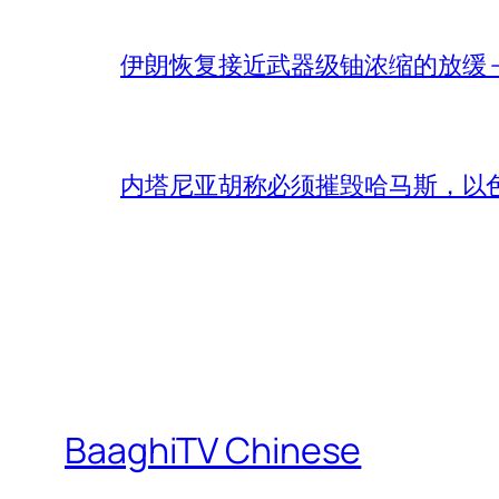
伊朗恢复接近武器级铀浓缩的放缓 – 
内塔尼亚胡称必须摧毁哈马斯，以
BaaghiTV Chinese