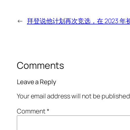
←
拜登说他计划再次竞选，在 2023 
Comments
Leave a Reply
Your email address will not be published
Comment
*