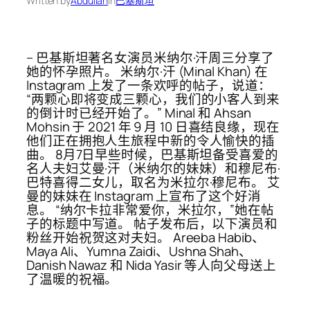
Written by
Abdullah
in
巴基斯坦
– 巴基斯坦著名女演员米纳尔·汗周三分享了
她的怀孕照片。 米纳尔·汗 (Minal Khan) 在
Instagram 上发了一条欢呼的帖子，说道：
“两颗心即将变成三颗心，我们的小客人到来
的倒计时已经开始了。” Minal 和 Ahsan
Mohsin 于 2021 年 9 月 10 日喜结良缘，现在
他们正在拥抱人生旅程中新的令人愉快的插
曲。 8月7日早些时候，巴基斯坦备受喜爱的
名人夫妇艾曼·汗（米纳尔的妹妹）和穆尼布·
巴特喜得二女儿，取名为米拉尔·穆尼布。 艾
曼的妹妹在 Instagram 上宣布了这个好消
息。 “纳尔卡拉非常爱你，米拉尔，”她在帖
子的标题中写道。 帖子发布后，以下演员和
粉丝开始祝贺这对夫妇。 Areeba Habib、
Maya Ali、Yumna Zaidi、Ushna Shah、
Danish Nawaz 和 Nida Yasir 等人向父母送上
了温暖的祝福。