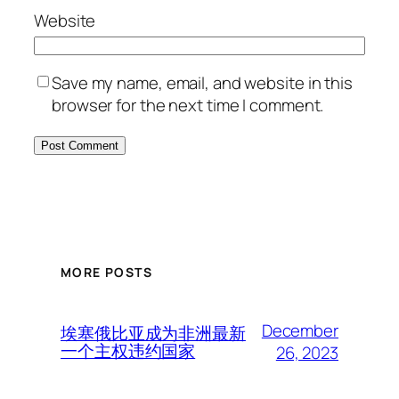
Website
Save my name, email, and website in this
browser for the next time I comment.
MORE POSTS
December
埃塞俄比亚成为非洲最新
一个主权违约国家
26, 2023