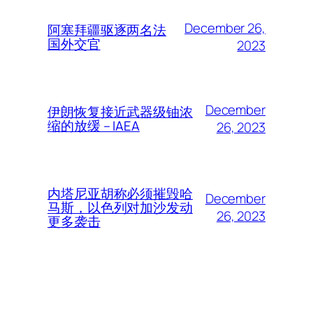
December 26,
阿塞拜疆驱逐两名法
国外交官
2023
December
伊朗恢复接近武器级铀浓
缩的放缓 – IAEA
26, 2023
内塔尼亚胡称必须摧毁哈
December
马斯，以色列对加沙发动
26, 2023
更多袭击