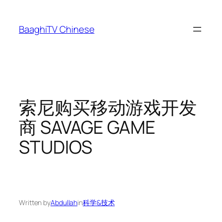
Skip
to
BaaghiTV Chinese
content
索尼购买移动游戏开发
商 SAVAGE GAME
STUDIOS
Written by
Abdullah
in
科学&技术