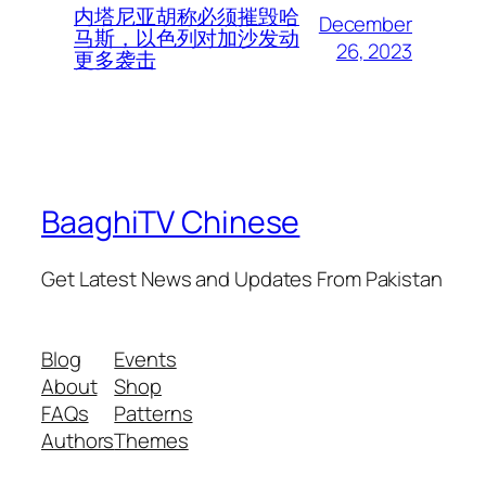
内塔尼亚胡称必须摧毁哈
December
马斯，以色列对加沙发动
26, 2023
更多袭击
BaaghiTV Chinese
Get Latest News and Updates From Pakistan
Blog
Events
About
Shop
FAQs
Patterns
Authors
Themes