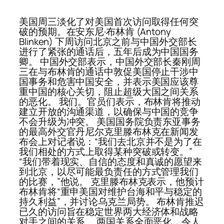
美国周三淡化了对美国首次访问取得任何突
破的预期。在安东尼·布林肯 (Antony
Blinken) 下周访问北京之前与中国外交部长
进行了紧张的通话后，五年后成为中国国务
卿。 中国外交部表示，中国外交部长秦刚周
三在与布林肯的通话中敦促美国停止干涉中
国事务和危害中国安全，并表示美国应该尊
重中国的核心关切，阻止超级大国之间关系
的恶化。 我们。官员们表示，布林肯将推动
建立开放的沟通渠道，以确保与中国的竞争
不会升级为冲突。 美国国务院负责东亚事务
的最高外交官丹尼尔克里滕布林克在新闻发
布会上对记者说：“我们去北京并不是为了在
我们相处的方式上取得某种突破或转变。”
“我们带着现实、自信的态度和真诚的愿望来
到北京，以尽可能最负责任的方式管理我们
的比赛，”他说。 克里滕布林克表示，他预计
布林肯将“重申美国对维护台海和平与稳定的
持久利益”，并讨论乌克兰局势。 布林肯推迟
已久的访问旨在稳定世界两大经济体和战略
对手之间的关系。 两国关系全面恶化，令人