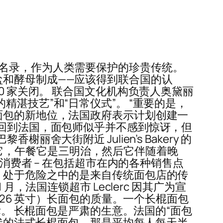
产名录，作为人类需要保护的珍贵传统。
盐和酵母制成——应该得到联合国的认
0 家关闭。 联合国文化机构负责人奥黛丽
师的精湛技艺”和“日常仪式”。 “重要的是，
面包的新地位，法国政府表示计划创建一
 回到法国，面包师似乎并不感到惊讶，但
大街附近 Julien’s Bakery 的
以烤它，午餐它是三明治，然后它伴随着晚
消费者 – 在包括超市在内的各种销售点
。处于危险之中的是来自传统面包店的传
1 月，法国连锁超市 Leclerc 因其广为宣
（26 英寸）长面包的质量。一个长棍面包
标。 长棍面包是严肃的生意。法国的“面包
同形状的法式长棍面包。那是平均每人每天半