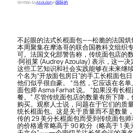
Written by
Abdullah
in
国际的
不起眼的法式长棍面包——松脆的法国烘
本周聚集在摩洛哥的联合国教科文组织专
可。法国文化部警告称，传统面包店的数量
·阿祖莱 (Audrey Azoulay) 
这些工艺知识和社会实践能够在未来继续
个名为“开放面包房日”的手工长棍面包
他们似乎很自豪。 “当然，它应该在名单上，
面包师 Asma Farhat 说。 “
餐。” 尽管传统面包店的数量有所下降，但
购买。观察人士说，问题在于它们的质量
统长棍面包。这是关于质量而不是数量，”一位 52
传的 29 美分长棍面包而受到传统面包
的价格通常略高于 90 欧分（略高于 
天文台”——一个密切关注长笛命运的著名