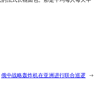
俄中战略轰炸机在亚洲进行联合巡逻
→