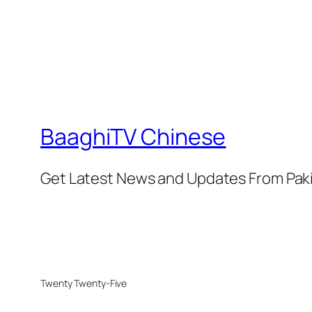
BaaghiTV Chinese
Get Latest News and Updates From Pak
Twenty Twenty-Five