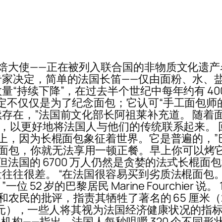
焙大使——正在被列入联合国的非物质文化遗
家决定，简单的法国长笛——仅由面粉、水、
“持续下降”，在过去半个世纪中每年约有 40
表示，这一决定不仅仅是为了纪念面包；它认可“手工面包
存在，”法国前文化部长阿祖莱补充道。 随着
日，以更好地将法国人与他们的传统联系起来。
因为长棍面包象征着世界。它是普遍的，”巴黎香榭丽舍
如果没有长棍面包，你就无法享用一顿正餐。早上你可
法国的 6700 万人仍然是贪婪的法式长棍面包
往往很差。 “在法国很容易买到劣质法棍面包
 岁的巴黎居民 Marine Fourchier 说。 
师和农民的批评，指责其牺牲了著名的 65 厘米
1 美元），一些人将其视为法国经济健康状况的指
机构——指出，​​法国人每秒咀嚼 320 个不