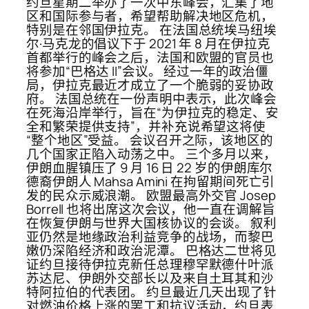
约旦星期二举办了一次中东峰会，汇集了地
区和国际参与者，希望帮助解决地区危机，
特别是在邻国伊拉克。 在法国总统埃马纽埃
尔·马克龙的倡议下于 2021 年 8 月在伊拉克
首都举行的峰会之后，法国和欧盟的官员也
将参加“巴格达 II”会议。 经过一年的政治僵
局，伊拉克最近才成立了一个脆弱的妥协政
府。 法国总统在一份声明中表示，此次峰会
在死海沿岸举行，旨在“为伊拉克的稳定、安
全和繁荣提供支持”，并补充说希望这将使
“整个地区”受益。 会议召开之际，该地区的
几个国家正陷入动荡之中。 三个多月以来，
伊朗血腥镇压了 9 月 16 日 22 岁的伊朗库尔
德裔伊朗人 Mahsa Amini 在拘留期间死亡引
发的民众示威浪潮。 欧盟最高外交官 Josep
Borrell 也将出席这次会议，他一直在调解旨
在恢复伊朗与世界大国核协议的会谈。 叙利
亚仍然是地缘政治利益竞争的战场，而黎巴
嫩仍深陷经济和政治泥潭。 巴格达二世将见
证约旦接待伊拉克新任总理穆罕默德什叶派
苏达尼、伊朗外交部长以及来自土耳其和沙
特阿拉伯的代表团。 约旦最近几天出现了针
对燃油价格上涨的罢工和抗议活动，约旦表