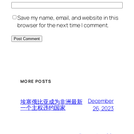
Save my name, email, and website in this
browser for the next time I comment.
MORE POSTS
December
埃塞俄比亚成为非洲最新
一个主权违约国家
26, 2023