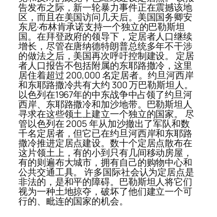
告发布之际，新一轮暴力事件正在震撼该地
区，而且在美国访问几天后。美国国务卿安
东尼·布林肯承诺支持一个独立的巴勒斯坦
国。在拜登政府的领导下，定居者人口继续
增长，尽管在唐纳德特朗普总统多年不干涉
的做法之后，美国再次呼吁控制建设。 定居
者人口报告不包括附属的东耶路撒冷，这里
居住着超过 200,000 名定居者。约旦河西岸
和东耶路撒冷共有大约 300 万巴勒斯坦人。
以色列在1967年的中东战争中占领了约旦河
西岸、东耶路撒冷和加沙地带。巴勒斯坦人
寻求在这些领土上建立一个独立的国家。 尽
管以色列在 2005 年从加沙撤出了军队和数
千名定居者，但它已在约旦河西岸和东耶路
撒冷推进定居点建设。数十个定居点散布在
这片领土上，有的小到只有几间移动房屋，
有的则遍布大城市，拥有自己的购物中心和
公共交通工具。 许多国际社会认为定居点是
非法的，是和平的障碍。巴勒斯坦人将它们
视为一种土地掠夺，破坏了他们建立一个可
行的、毗连的国家的机会。