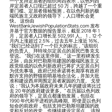
一个支持定居者的组织周四表示，以色列西
岸定居者人口现已超过 50 万，跨越了一个重
要门槛。定居者领袖预测，在以色列新的极
端民族主义政府的领导下，人口增长会更
快。 这份由
WestBankJewishPopulationStats.com 发布
并基于官方数据的报告显示，截至 2018 年 1
月，定居者人口增长至 502,991 人。 1，12 个
月内上涨超过 2.5%，过去五年上涨近 16%。
“我们已经达到了一个巨大的标志，”该组织
的负责人、拜特埃尔定居点的居民巴鲁克戈
登说。 “我们在这里停留。” 这一里程碑发生
之际，由反对巴勒斯坦建国的极端民族主义
政党组成的以色列新政府已将扩大定居点列
为优先事项。政府已经承诺将长期享有政府
默许支持的野猫前哨基地合法化，并加大批
准和建设西岸周围定居者家园的力度。 戈登
说：“我认为本届政府未来几年的建设将比过
去 20 年的政府建设更多。” 在历届以色列政
府的领导下，定居点都蓬勃发展，包括在
1990 年代和平进程的高峰期。即使是以色列
短命的前政府，包括支持巴勒斯坦建国的政
党和反对的政党，也继续建设定居点。 该报