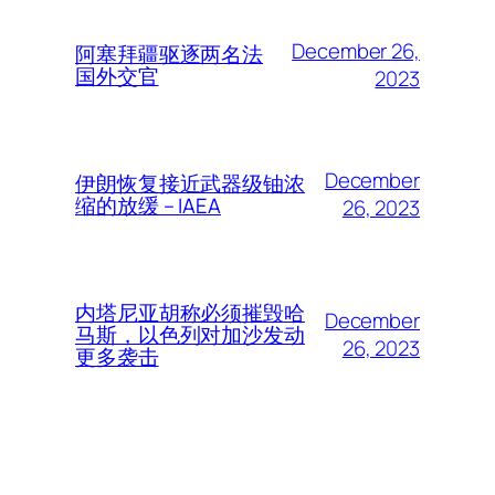
December 26,
阿塞拜疆驱逐两名法
国外交官
2023
December
伊朗恢复接近武器级铀浓
缩的放缓 – IAEA
26, 2023
内塔尼亚胡称必须摧毁哈
December
马斯，以色列对加沙发动
26, 2023
更多袭击