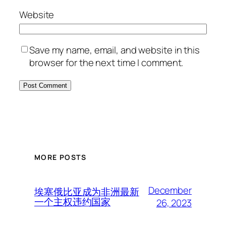
Website
Save my name, email, and website in this
browser for the next time I comment.
MORE POSTS
December
埃塞俄比亚成为非洲最新
一个主权违约国家
26, 2023