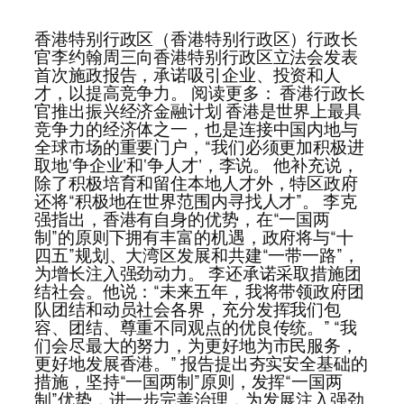
香港特别行政区（香港特别行政区）行政长
官李约翰周三向香港特别行政区立法会发表
首次施政报告，承诺吸引企业、投资和人
才，以提高竞争力。 阅读更多： 香港行政长
官推出振兴经济金融计划 香港是世界上最具
竞争力的经济体之一，也是连接中国内地与
全球市场的重要门户，“我们必须更加积极进
取地‘争企业’和‘争人才’，李说。 他补充说，
除了积极培育和留住本地人才外，特区政府
还将“积极地在世界范围内寻找人才”。 李克
强指出，香港有自身的优势，在“一国两
制”的原则下拥有丰富的机遇，政府将与“十
四五”规划、大湾区发展和共建“一带一路”，
为增长注入强劲动力。 李还承诺采取措施团
结社会。他说：“未来五年，我将带领政府团
队团结和动员社会各界，充分发挥我们包
容、团结、尊重不同观点的优良传统。” “我
们会尽最大的努力，为更好地为市民服务，
更好地发展香港。” 报告提出夯实安全基础的
措施，坚持“一国两制”原则，发挥“一国两
制”优势，进一步完善治理，为发展注入强劲